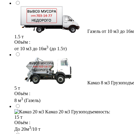
Газель от 10 м3 до 16м
1.5 т
Объём :
3
от 10 м3 до 16м
(до 1.5т)
Камаз 8 м3
Грузоподъе
5 т
Объём :
3
8 м
(Газель)
Камаз 20 м3
Грузоподъемность:
15 т
Объём :
3
До 20м
/10 т