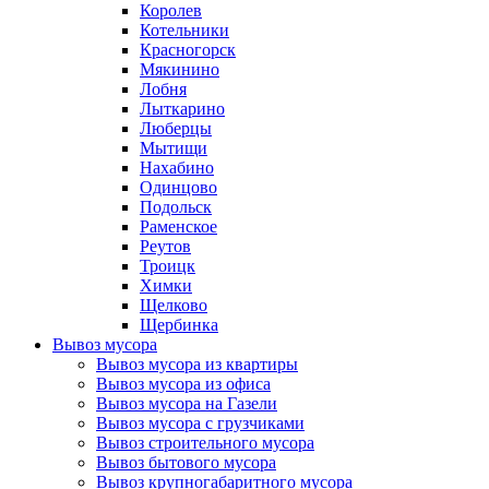
Королев
Котельники
Красногорск
Мякинино
Лобня
Лыткарино
Люберцы
Мытищи
Нахабино
Одинцово
Подольск
Раменское
Реутов
Троицк
Химки
Щелково
Щербинка
Вывоз мусора
Вывоз мусора из квартиры
Вывоз мусора из офиса
Вывоз мусора на Газели
Вывоз мусора с грузчиками
Вывоз строительного мусора
Вывоз бытового мусора
Вывоз крупногабаритного мусора