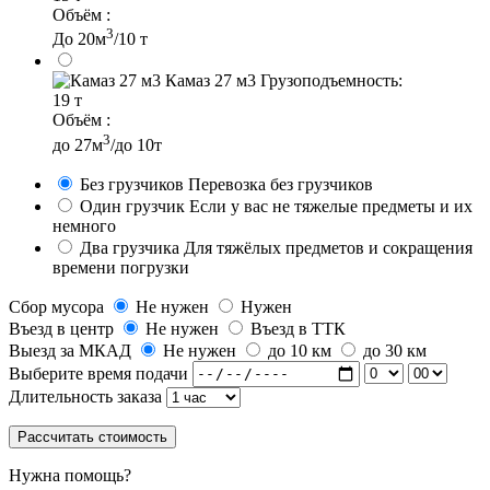
Объём :
3
До 20м
/10 т
Камаз 27 м3
Грузоподъемность:
19 т
Объём :
3
до 27м
/до 10т
Без грузчиков
Перевозка без грузчиков
Один грузчик
Если у вас не тяжелые предметы и их
немного
Два грузчика
Для тяжёлых предметов и сокращения
времени погрузки
Сбор мусора
Не нужен
Нужен
Въезд в центр
Не нужен
Въезд в ТТК
Выезд за МКАД
Не нужен
до 10 км
до 30 км
Выберите время подачи
Длительность заказа
Рассчитать стоимость
Нужна помощь?