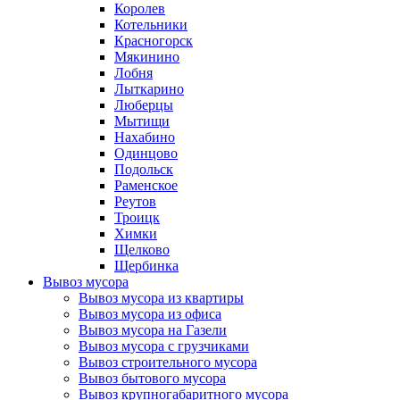
Королев
Котельники
Красногорск
Мякинино
Лобня
Лыткарино
Люберцы
Мытищи
Нахабино
Одинцово
Подольск
Раменское
Реутов
Троицк
Химки
Щелково
Щербинка
Вывоз мусора
Вывоз мусора из квартиры
Вывоз мусора из офиса
Вывоз мусора на Газели
Вывоз мусора с грузчиками
Вывоз строительного мусора
Вывоз бытового мусора
Вывоз крупногабаритного мусора